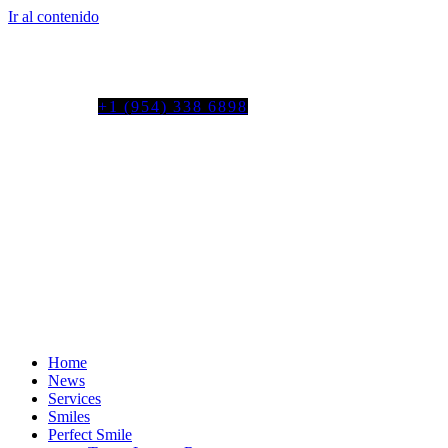
Ir al contenido
Tel. colombia
+57 3103664278
us phone
+1 (954) 338 6898
Home
News
Services
Smiles
Perfect Smile