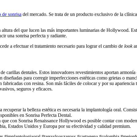
o de sonrisa
del mercado. Se trata de un producto exclusivo de la clínica
la altura del que lucen las más importantes luminarias de Hollywood. Est
cir una sonrisa perfecta y radiante.
cede a efectuar el tratamiento necesario para lograr el cambio de
look
an
 carillas dentales. Estos innovadores revestimientos aportan armonía es
tán diseñadas para corregir imperfecciones estéticas como grietas o man
fabricadas con resina. Son más fáciles de colocar y por su apariencia 
asivos, seguros y eficaces.
ra recuperar la belleza estética es necesaria la implantología oral. Con
disponibles en Sonrisa Perfecta Dental.
ra que con Sonrisa Renaissance Hollywood es posible contar con moder
ia, Estados Unidos y Europa por su efectividad y calidad premium.
#implantologiaoral #tarsysloayzaroys #cartagena #colombia #mejorden