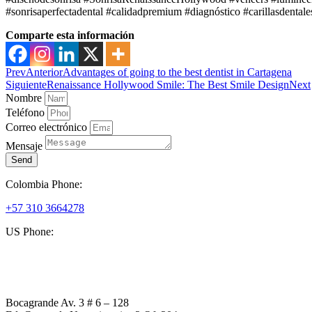
#sonrisaperfectadental #calidadpremium #diagnóstico #carillasdentale
Comparte esta información
Prev
Anterior
Advantages of going to the best dentist in Cartagena
Siguiente
Renaissance Hollywood Smile: The Best Smile Design
Next
Nombre
Teléfono
Correo electrónico
Mensaje
Send
Colombia Phone:
+57 310 3664278
US Phone:
+1 (954) 338 6898
Bocagrande Av. 3 # 6 – 128