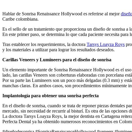
Hablar de Sonrisa Renaissance Hollywood es referirse al mejor
diseñ
Caribe colombiana.
Es el sello de un tratamiento que proporciona un diseño de sonrisa a 
En este primer paso, se determina lo que cada paciente necesita para lu
Tras establecer los requerimientos, la doctora
Tarsys Loayza Roys
pro
y los materiales a utilizar para lograr los resultados deseados.
Carillas Veneers y Lumineers para el diseño de sonrisa
Un elemento importante de Sonrisa Renaissance Hollywood es el uso de
lado, las carillas Veneers son coberturas elaboradas con porcelana es
Por su parte las Lumineers son un poco más delgadas (0.3 mm) y están 
manchas claras. En ambos casos, son procedimientos mínimamente inv
Implantología para obtener una sonrisa perfecta
En el diseño de sonrisa, cuando se trata de reponer piezas dentales pa
mercado, sin necesidad de recurrir al bisturí. Es otra de las opciones 
La doctora Tarsys Loayza Roys, la mejor dentista en Cartagena reite
Perfecta Dental ya ha obtenido numerosos reconocimientos en Colomb
#diseñodesonrisa #SonrisaRenaissanceHollywood #veneers #lumineers 