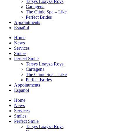
Tarsys Loayza Roys
Cartagena
The Clinic Spa – Like
Perfect Brides
Appointments
Español
Home
News
Services
Smiles
Perfect Smile
Tarsys Loayza Roys
Cartagena
The Clinic Spa – Like
Perfect Brides
Appointments
Español
Home
News
Services
Smiles
Perfect Smile
Tarsys Loayza Roys