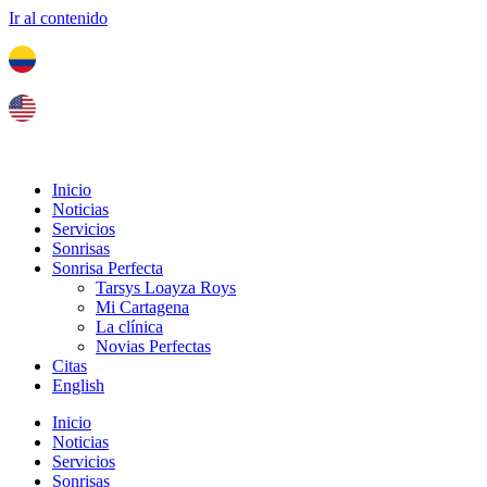
Ir al contenido
Tel. colombia
+57 3103664278
us phone
+1 (954) 338 6898
Inicio
Noticias
Servicios
Sonrisas
Sonrisa Perfecta
Tarsys Loayza Roys
Mi Cartagena
La clínica
Novias Perfectas
Citas
English
Inicio
Noticias
Servicios
Sonrisas