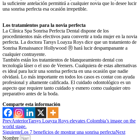
la suficiente antelación permitirá a cualquier novia que lo desee lucir
una sonrisa perfecta esa ocasión irrepetible.
Los tratamientos para la novia perfecta
La Clínica Spa Sonrisa Perfecta Dental dispone de los
procedimientos más efectivos para convertir a toda mujer en la novia
perfecta. La doctora Tarsys Loayza Roys dice que un tratamiento de
Sonrisa Renaissance Hollywood Ⓡ hará lucir despampanante a
cualquier contrayente.
También están los tratamientos de blanqueamiento dental con
tecnología láser o el uso de Veeners. Cualquiera de estas alternativas
es ideal para lucir una sonrisa perfecta en una ocasión que nadie
olvidará. Lo más importante en todos los casos es contar con ayuda
profesional y altamente calificada. El cuidado odontológico es un
aspecto que requiere tanto cuidado y esmero como cualquier otro
preparativo antes de la boda.
Comparte esta información
Prev
Anterior
Tarsys Loayza Roys elevates Colombia’s image on the
world stage.
Siguiente
Los 7 beneficios de mostrar una sonrisa perfecta
Next
Nombre