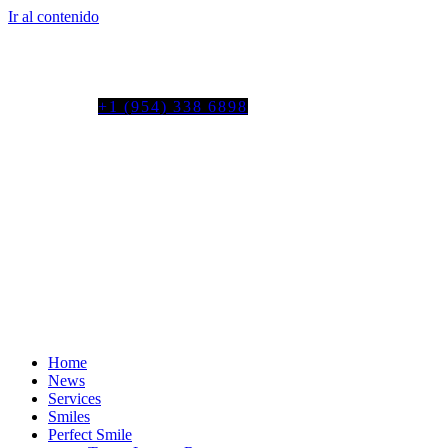
Ir al contenido
Tel. colombia
+57 3103664278
us phone
+1 (954) 338 6898
Home
News
Services
Smiles
Perfect Smile