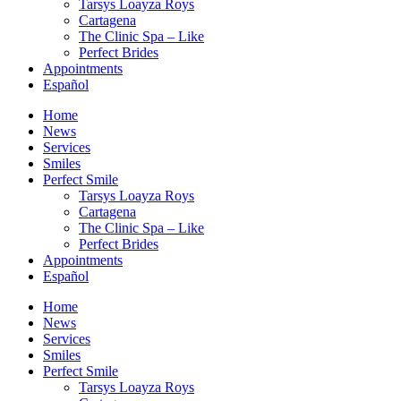
Tarsys Loayza Roys
Cartagena
The Clinic Spa – Like
Perfect Brides
Appointments
Español
Home
News
Services
Smiles
Perfect Smile
Tarsys Loayza Roys
Cartagena
The Clinic Spa – Like
Perfect Brides
Appointments
Español
Home
News
Services
Smiles
Perfect Smile
Tarsys Loayza Roys