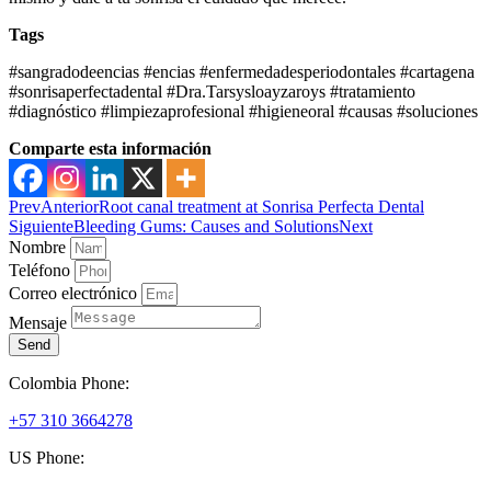
Tags
#sangradodeencias #encias #enfermedadesperiodontales #cartagena
#sonrisaperfectadental #Dra.Tarsysloayzaroys #tratamiento
#diagnóstico #limpiezaprofesional #higieneoral #causas #soluciones
Comparte esta información
Prev
Anterior
Root canal treatment at Sonrisa Perfecta Dental
Siguiente
Bleeding Gums: Causes and Solutions
Next
Nombre
Teléfono
Correo electrónico
Mensaje
Send
Colombia Phone:
+57 310 3664278
US Phone: