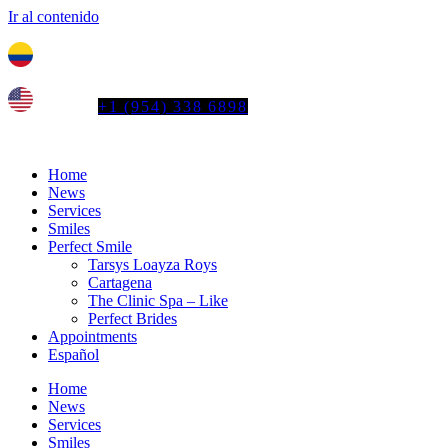
Ir al contenido
Tel. colombia
+57 3103664278
us phone
+1 (954) 338 6898
Home
News
Services
Smiles
Perfect Smile
Tarsys Loayza Roys
Cartagena
The Clinic Spa – Like
Perfect Brides
Appointments
Español
Home
News
Services
Smiles