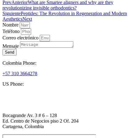
Prev
Anterior
What are Smartee aligners and why are they
revolutionizing invisible orthodontics?
Siguiente
Peptides: The Revolution in Regeneration and Modern
Aesthetics
Next
Nombre
Teléfono
Correo electrónico
Mensaje
Send
Colombia Phone:
+57 310 3664278
US Phone:
+1 (954) 338 6898
Bocagrande Av. 3 # 6 – 128
Ed. Centro de Negocios piso 2 Of. 204
Cartagena, Colombia