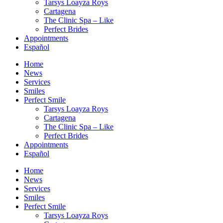
Tarsys Loayza Roys
Cartagena
The Clinic Spa – Like
Perfect Brides
Appointments
Español
Home
News
Services
Smiles
Perfect Smile
Tarsys Loayza Roys
Cartagena
The Clinic Spa – Like
Perfect Brides
Appointments
Español
Home
News
Services
Smiles
Perfect Smile
Tarsys Loayza Roys