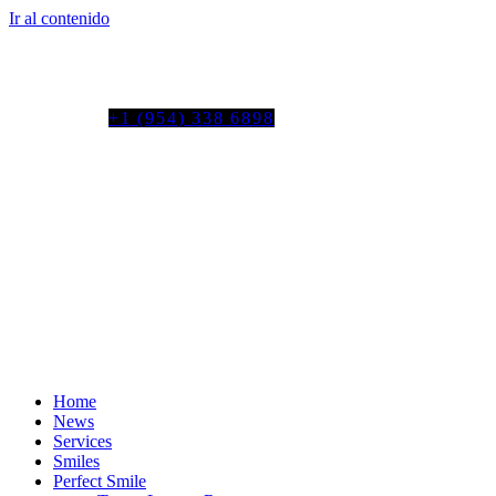
Ir al contenido
Tel. colombia
+57 3103664278
us phone
+1 (954) 338 6898
Home
News
Services
Smiles
Perfect Smile