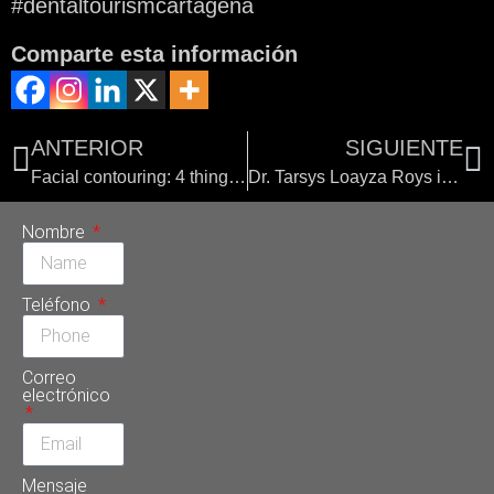
#dentaltourismcartagena
Comparte esta información
ANTERIOR
SIGUIENTE
Facial contouring: 4 things you should know
Dr. Tarsys Loayza Roys is a member of the AACD
Nombre
Teléfono
Correo
electrónico
Mensaje