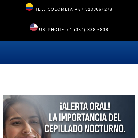
TEL. COLOMBIA
+57 3103664278
US PHONE
+1 (954) 338 6898
Higiene bucal ¡40 % de personas no cepilla sus dientes antes de dormir!
julio 31, 2025
11:27 pm