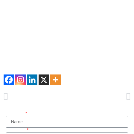
clínica spa Sonrisa Perfecta Dental en
Cartagena
y déjate
atender por la mejor odontóloga de Colombia, la Dra. Tarsys
Loayza Roys, especialista en crear sonrisas sanas, estéticas
y duraderas. Agenda hoy tu cita y descubre lo que una
higiene bucal profesional puede hacer por ti.
#Higienebucal #cepilladodedientes #SonrisaPerfectaDental
#DraTarsysLoayzaRoys #cartagena #Colombia #limpieza
#saludbucal
Comparte esta información
ANTERIOR
SIGUIENTE
Why is chewing ice harmful?
Oral Hygiene: 40% of people don’t brush their teeth before bed!
Nombre
Teléfono