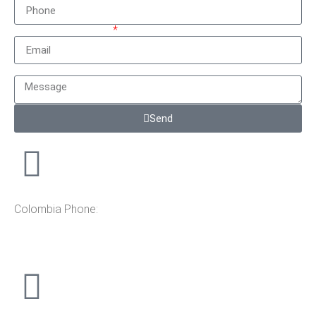
Correo electrónico
Mensaje
Send
Colombia Phone:
+57 310 3664278