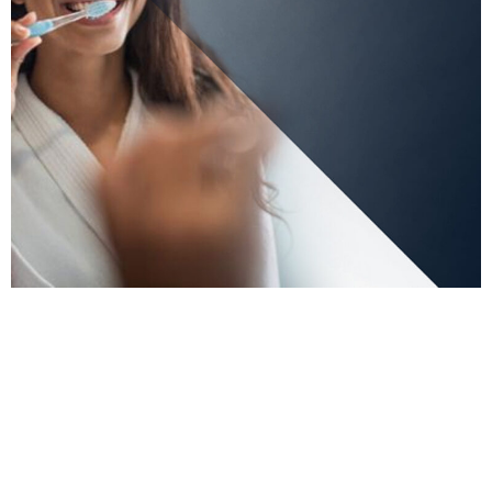
¿Crisis de higiene bucal? Aunque parezca sorprendente,
estudios recientes revelan que más del 40% de las personas
olvidan
cepillarse los dientes
antes de ir a dormir. Este hábito,
que muchos consideran inofensivo, puede tener un impacto
significativo en la salud bucal a largo plazo si se convierte en
una rutina frecuente.