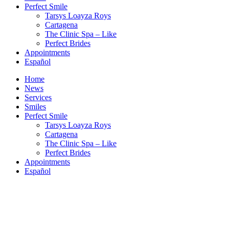
Perfect Smile
Tarsys Loayza Roys
Cartagena
The Clinic Spa – Like
Perfect Brides
Appointments
Español
Home
News
Services
Smiles
Perfect Smile
Tarsys Loayza Roys
Cartagena
The Clinic Spa – Like
Perfect Brides
Appointments
Español