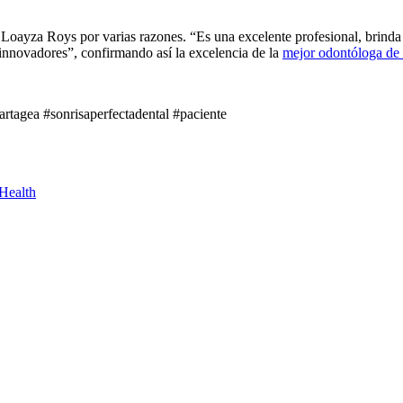
s Loayza Roys por varias razones. “Es una excelente profesional, brind
“innovadores”, confirmando así la excelencia de la
mejor odontóloga de
artagea #sonrisaperfectadental #paciente
Health