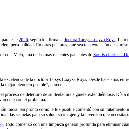
a para este
2026
, según lo afirma la
doctora Tarsys Loayza Roys
. La me
rdadera personalidad. En otras palabras, que sea una extensión de sí mis
a Ledis Melo, una de las más recientes pacientes de
Sonrisa Perfecta De
 la excelencia de la doctora Tarsys Loayza Roys. Desde hace años enfr
 la mejor atención posible”, comenta.
el proceso de deterioro de su dentadura siguiera extendiéndose. Día a 
ivamente con el problema.
ión inicial tan pronto como le fue posible comentó con su tratamiento in
al, las secuelas para su salud, su imagen y la inversión que necesitarí
to
. Todo comenzó con una limpieza general profunda para eliminar cualqu