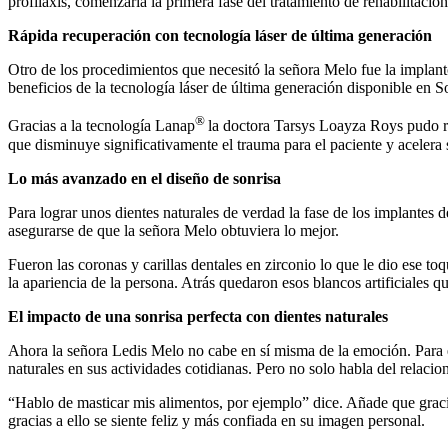
profilaxis, comenzaría la primera fase del tratamiento de rehabilitación
Rápida recuperación con tecnología láser de última generación
Otro de los procedimientos que necesitó la señora Melo fue la implanto
beneficios de la tecnología láser de última generación disponible en S
®
Gracias a la tecnología Lanap
la doctora Tarsys Loayza Roys pudo re
que disminuye significativamente el trauma para el paciente y acelera
Lo más avanzado en el diseño de sonrisa
Para lograr unos dientes naturales de verdad la fase de los implantes
asegurarse de que la señora Melo obtuviera lo mejor.
Fueron las coronas y carillas dentales en zirconio lo que le dio ese to
la apariencia de la persona. Atrás quedaron esos blancos artificiales q
El impacto de una sonrisa perfecta con dientes naturales
Ahora la señora Ledis Melo no cabe en sí misma de la emoción. Para ell
naturales en sus actividades cotidianas. Pero no solo habla del relaci
“Hablo de masticar mis alimentos, por ejemplo” dice. Añade que gracia
gracias a ello se siente feliz y más confiada en su imagen personal.