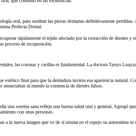
 oral, que consistió en las exodoncias.
logía oral, para sustituir las piezas dentarias definitivamente perdidas
onrisa Perfecta Dental.
cuperar rápidamente el tejido afectado por la extracción de dientes y 
 su proceso de recuperación.
 dentales, las coronas y carillas es fundamental. La doctora Tarsys Lo
que estético final para que la dentadura tuviera esa apariencia natural. 
ue anunciaban al mundo la existencia de dientes falsos.
a una sonrisa sana refleja una buena salud oral y general. Agregó que d
onamiento con otras personas.
s a la nueva imagen que ve de sí misma en el espejo su autoestima se m