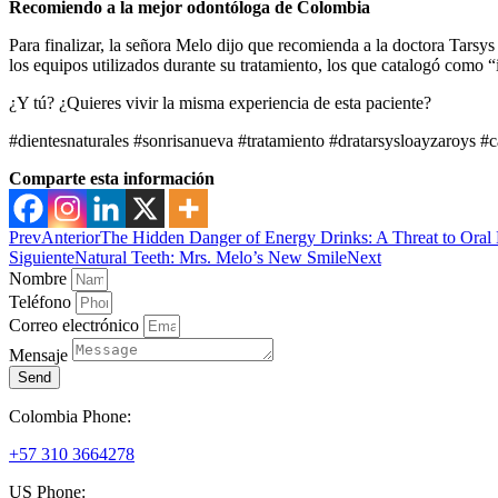
Recomiendo a la mejor odontóloga de Colombia
Para finalizar, la señora Melo dijo que recomienda a la doctora Tarsy
los equipos utilizados durante su tratamiento, los que catalogó como 
¿Y tú? ¿Quieres vivir la misma experiencia de esta paciente?
#dientesnaturales #sonrisanueva #tratamiento #dratarsysloayzaroys #c
Comparte esta información
Prev
Anterior
The Hidden Danger of Energy Drinks: A Threat to Oral 
Siguiente
Natural Teeth: Mrs. Melo’s New Smile
Next
Nombre
Teléfono
Correo electrónico
Mensaje
Send
Colombia Phone:
+57 310 3664278
US Phone: