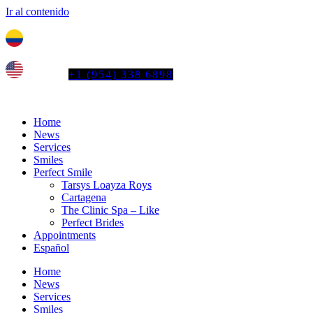
Ir al contenido
Tel. colombia
+57 3103664278
us phone
+1 (954) 338 6898
Home
News
Services
Smiles
Perfect Smile
Tarsys Loayza Roys
Cartagena
The Clinic Spa – Like
Perfect Brides
Appointments
Español
Home
News
Services
Smiles