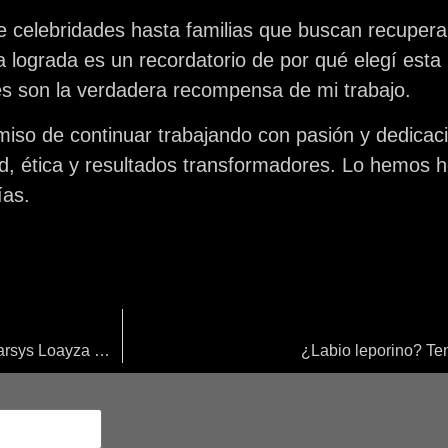
 celebridades hasta familias que buscan recupera
 lograda es un recordatorio de por qué elegí esta 
tes son la verdadera recompensa de mi trabajo.
iso de continuar trabajando con pasión y dedicaci
ad, ética y resultados transformadores. Lo hemos 
ías.
Bold Journey Magazine Highlights the Human Side of Dr. Tarsys Loayza Roys
¿Labio leporino? Ten