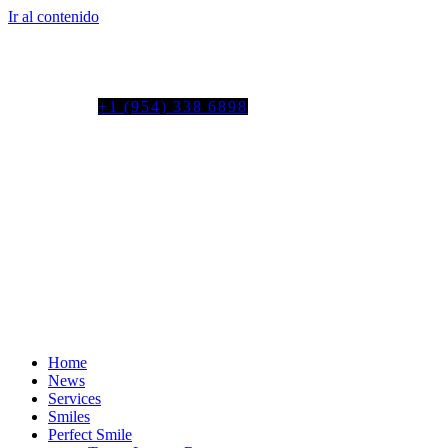
Ir al contenido
Tel. colombia
+57 3103664278
us phone
+1 (954) 338 6898
Home
News
Services
Smiles
Perfect Smile