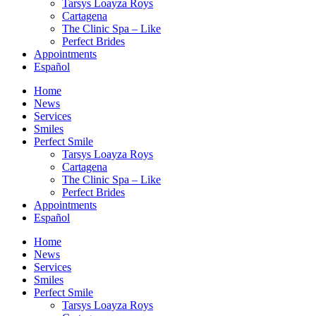
Tarsys Loayza Roys
Cartagena
The Clinic Spa – Like
Perfect Brides
Appointments
Español
Home
News
Services
Smiles
Perfect Smile
Tarsys Loayza Roys
Cartagena
The Clinic Spa – Like
Perfect Brides
Appointments
Español
Home
News
Services
Smiles
Perfect Smile
Tarsys Loayza Roys