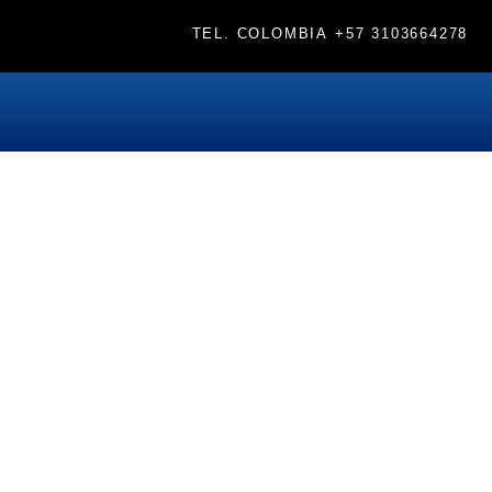
TEL. COLOMBIA
+57 3103664278
Etiqueta:
#antienvejecimiento
La Interleuquina II ¿nuev