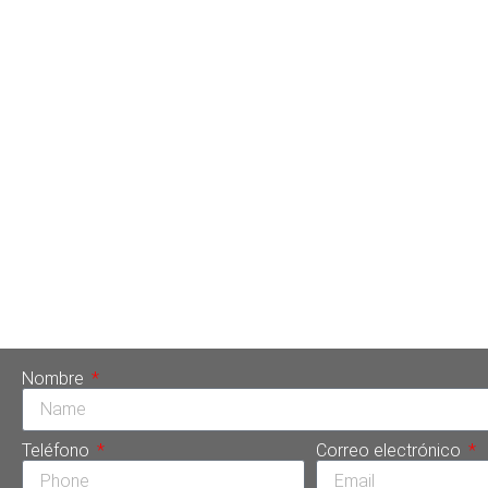
Científicos de Singapur estudian la Interleuquina I
Nombre
Teléfono
Correo electrónico