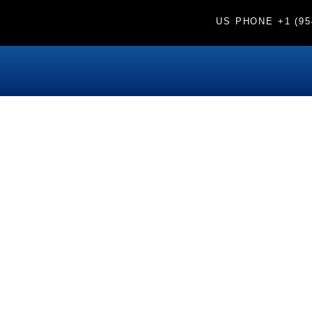
US PHONE
+1 (95
o elixir de la juventud?