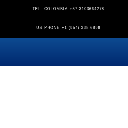
TEL. COLOMBIA
+57 3103664278
US PHONE
+1 (954) 338 6898
Día:
4 de diciembre de 2023
Orthodontics: The best
treatment, also for adults!