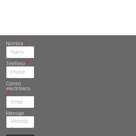
Perfecta Dental nos enfocamos en que los pacientes
obtengan con este procedimiento una dentadura sana con
una estética sorprendente. Tradicionalmente, se entendía
que la ortodoncia es un tipo de intervención […]
Nombre
Teléfono
Correo
electrónico
Mensaje