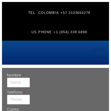
TEL. COLOMBIA
+57 3103664278
US PHONE
+1 (954) 338 6898
PERFEC
Etiqueta:
turismodentalencartagena
Nombre
Teléfono
Correo