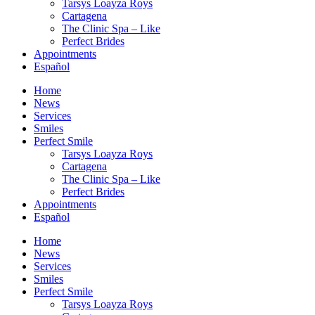
Tarsys Loayza Roys
Cartagena
The Clinic Spa – Like
Perfect Brides
Appointments
Español
Home
News
Services
Smiles
Perfect Smile
Tarsys Loayza Roys
Cartagena
The Clinic Spa – Like
Perfect Brides
Appointments
Español
Home
News
Services
Smiles
Perfect Smile
Tarsys Loayza Roys