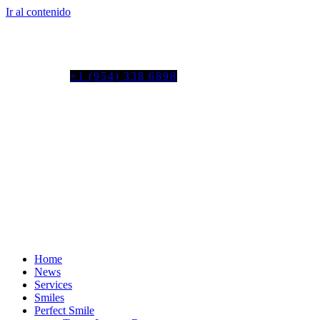
Ir al contenido
Tel. colombia
+57 3103664278
us phone
+1 (954) 338 6898
Home
News
Services
Smiles
Perfect Smile