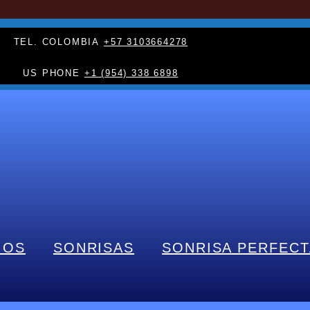
TEL. COLOMBIA
+57 3103664278
US PHONE
+1 (954) 338 6898
IOS
SONRISAS
SONRISA PERFECT