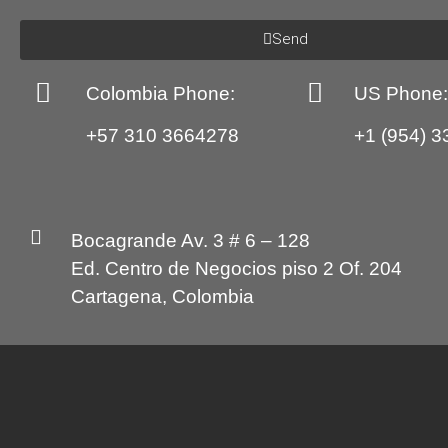
Send
Colombia Phone:
US Phone
+57 310 3664278
+1 (954) 3
Bocagrande Av. 3 # 6 – 128
Ed. Centro de Negocios piso 2 Of. 204
Cartagena, Colombia