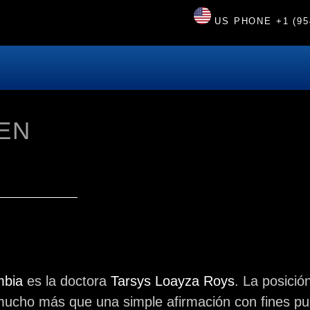
US PHONE
+1 (95
EN
mbia
es la doctora
Tarsys Loayza Roys
. La posición
mucho más que una simple afirmación con fines publ