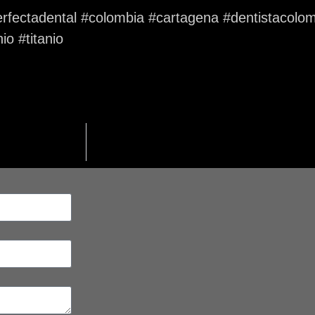
rfectadental #colombia #cartagena #dentistacolom
io #titanio