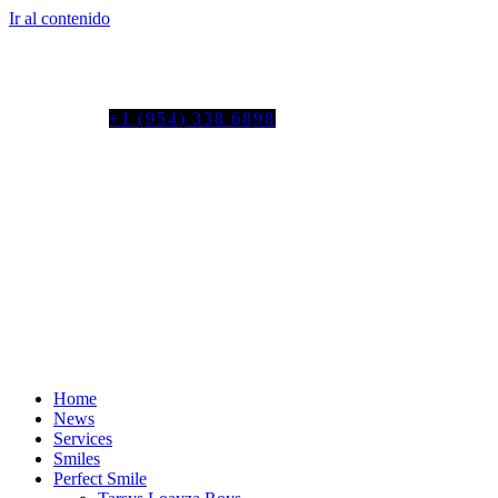
Ir al contenido
Tel. colombia
+57 3103664278
us phone
+1 (954) 338 6898
Home
News
Services
Smiles
Perfect Smile