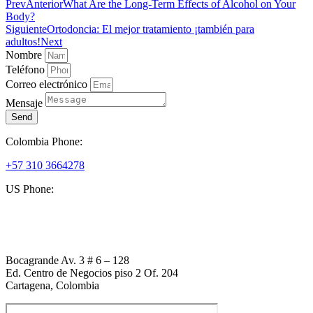
Prev
Anterior
What Are the Long-Term Effects of Alcohol on Your
Body?
Siguiente
Ortodoncia: El mejor tratamiento ¡también para
adultos!
Next
Nombre
Teléfono
Correo electrónico
Mensaje
Send
Colombia Phone:
+57 310 3664278
US Phone:
+1 (954) 338 6898
Bocagrande Av. 3 # 6 – 128
Ed. Centro de Negocios piso 2 Of. 204
Cartagena, Colombia